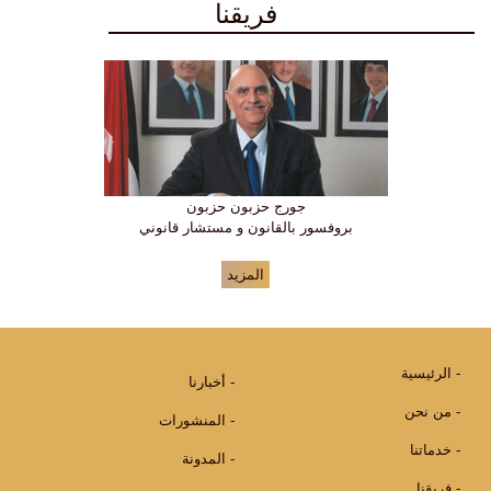
فريقنا
جورج حزبون حزبون
بروفسور بالقانون و مستشار قانوني
المزيد
الرئيسية
أخبارنا
من نحن
المنشورات
خدماتنا
المدونة
فريقنا